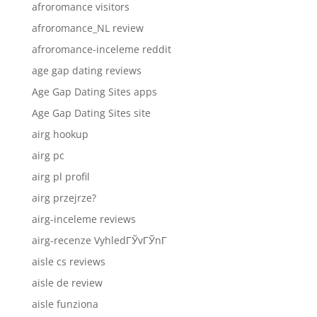
afroromance visitors
afroromance_NL review
afroromance-inceleme reddit
age gap dating reviews
Age Gap Dating Sites apps
Age Gap Dating Sites site
airg hookup
airg pc
airg pl profil
airg przejrze?
airg-inceleme reviews
airg-recenze VyhledГЎvГЎnГ­
aisle cs reviews
aisle de review
aisle funziona