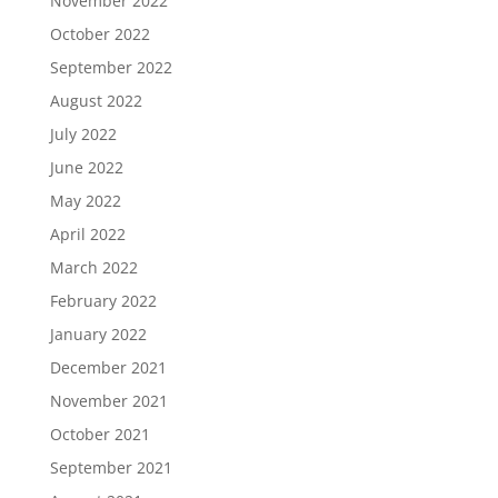
November 2022
October 2022
September 2022
August 2022
July 2022
June 2022
May 2022
April 2022
March 2022
February 2022
January 2022
December 2021
November 2021
October 2021
September 2021