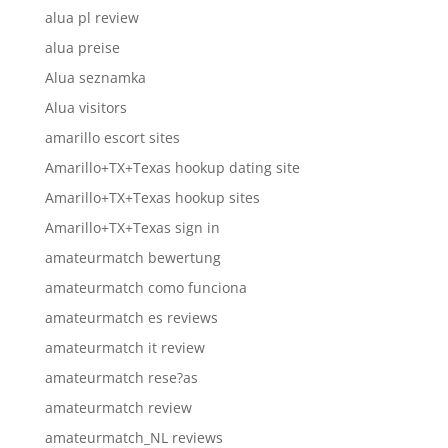
alua pl review
alua preise
Alua seznamka
Alua visitors
amarillo escort sites
Amarillo+TX+Texas hookup dating site
Amarillo+TX+Texas hookup sites
Amarillo+TX+Texas sign in
amateurmatch bewertung
amateurmatch como funciona
amateurmatch es reviews
amateurmatch it review
amateurmatch rese?as
amateurmatch review
amateurmatch_NL reviews