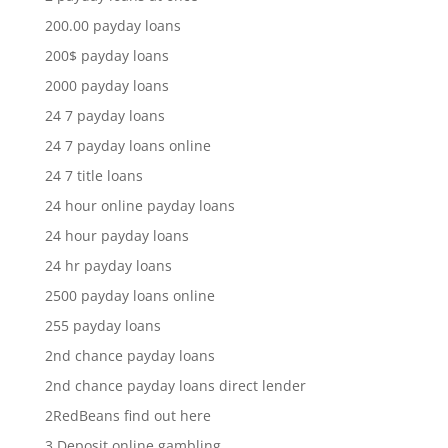
200.00 payday loans
200$ payday loans
2000 payday loans
24 7 payday loans
24 7 payday loans online
24 7 title loans
24 hour online payday loans
24 hour payday loans
24 hr payday loans
2500 payday loans online
255 payday loans
2nd chance payday loans
2nd chance payday loans direct lender
2RedBeans find out here
3 Deposit online gambling