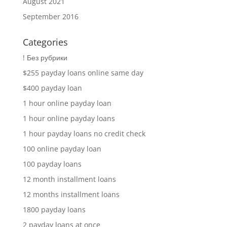
August 2021
September 2016
Categories
! Без рубрики
$255 payday loans online same day
$400 payday loan
1 hour online payday loan
1 hour online payday loans
1 hour payday loans no credit check
100 online payday loan
100 payday loans
12 month installment loans
12 months installment loans
1800 payday loans
2 payday loans at once