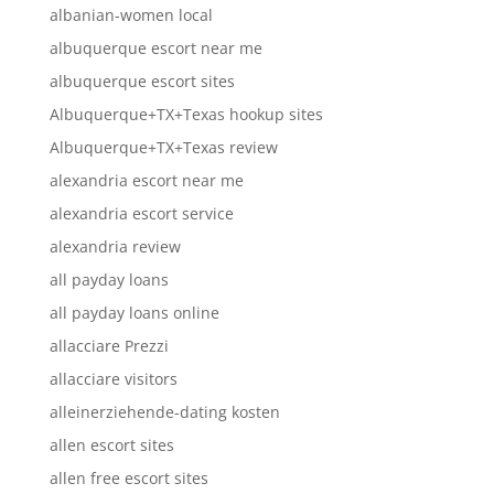
albanian-women local
albuquerque escort near me
albuquerque escort sites
Albuquerque+TX+Texas hookup sites
Albuquerque+TX+Texas review
alexandria escort near me
alexandria escort service
alexandria review
all payday loans
all payday loans online
allacciare Prezzi
allacciare visitors
alleinerziehende-dating kosten
allen escort sites
allen free escort sites