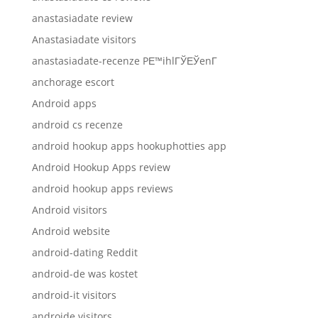
anastasiadate review
Anastasiadate visitors
anastasiadate-recenze PЕ™ihlГЎЕЎenГ­
anchorage escort
Android apps
android cs recenze
android hookup apps hookuphotties app
Android Hookup Apps review
android hookup apps reviews
Android visitors
Android website
android-dating Reddit
android-de was kostet
android-it visitors
androide visitors