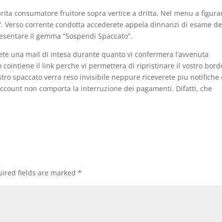
larita consumatore fruitore sopra vertice a dritta. Nel menu a figura
ta”. Verso corrente condotta accederete appela dinnanzi di esame de
presentare il gemma “Sospendi Spaccato”.
ete una mail di intesa durante quanto vi confermera l’avvenuta
ointiene il link perche vi permettera di ripristinare il vostro bord
vostro spaccato verra reso invisibile neppure riceverete piu notifiche
ccount non comporta la interruzione dei pagamenti. Difatti, che
ired fields are marked
*