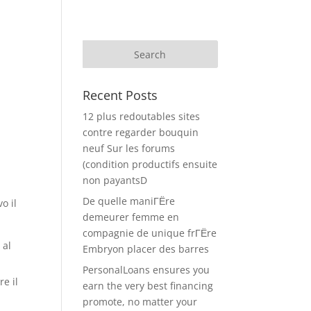
Recent Posts
12 plus redoutables sites
contre regarder bouquin
neuf Sur les forums
(condition productifs ensuite
non payantsD
De quelle maniГЁre
o il
demeurer femme en
compagnie de unique frГЁre
 al
Embryon placer des barres
PersonalLoans ensures you
re il
earn the very best financing
promote, no matter your