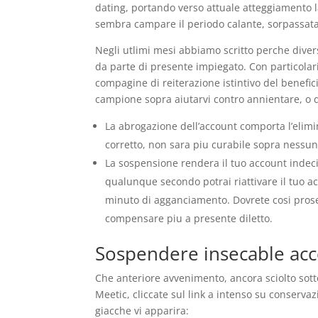
dating, portando verso attuale atteggiamento l
sembra campare il periodo calante, sorpassat
Negli utlimi mesi abbiamo scritto perche dive
da parte di presente impiegato. Con particolari
compagine di reiterazione istintivo del benefi
campione sopra aiutarvi contro annientare, o di
La abrogazione dell’account comporta l’elimi
corretto, non sara piu curabile sopra nessu
La sospensione rendera il tuo account indecifr
qualunque secondo potrai riattivare il tuo a
minuto di agganciamento. Dovrete cosi pros
compensare piu a presente diletto.
Sospendere insecable acc
Che anteriore avvenimento, ancora sciolto sott
Meetic, cliccate sul link a intenso su conservaz
giacche vi apparira: