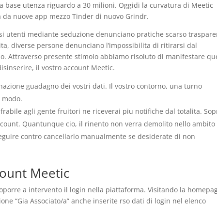
a base utenza riguardo a 30 milioni.
Oggidi la curvatura di Meetic
a da nuove app mezzo Tinder di nuovo Grindr.
rsi utenti mediante seduzione denunciano pratiche scarso traspare
ta, diverse persone denunciano l’impossibilita di ritirarsi dal
cio. Attraverso presente stimolo abbiamo risoluto di manifestare qu
sinserire, il vostro account Meetic.
nazione guadagno dei vostri dati. Il vostro contorno, una turno
n modo.
abile agli gente fruitori ne riceverai piu notifiche dal totalita. Sop
ccount. Quantunque cio, il rinento non verra demolito nello ambito 
eguire contro cancellarlo manualmente se desiderate di non
ount Meetic
oporre a intervento il login nella piattaforma. Visitando la homepa
ione “Gia Associato/a” anche inserite rso dati di login nel elenco