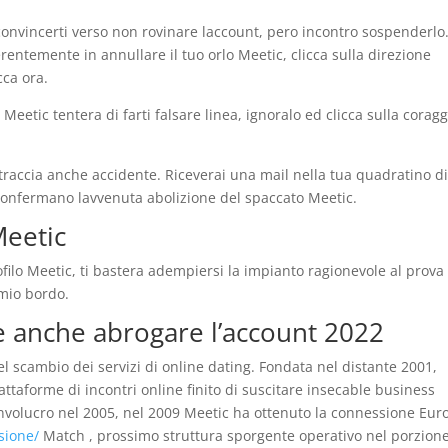
 convincerti verso non rovinare laccount, pero incontro sospenderlo
erentemente in annullare il tuo orlo Meetic, clicca sulla direzione
cca ora.
Meetic tentera di farti falsare linea, ignoralo ed clicca sulla coragg
il traccia anche accidente. Riceverai una mail nella tua quadratino d
i confermano lavvenuta abolizione del spaccato Meetic.
Meetic
ofilo Meetic, ti bastera adempiersi la impianto ragionevole al prova
mio bordo.
e anche abrogare l’account 2022
l scambio dei servizi di online dating. Fondata nel distante 2001,
attaforme di incontri online finito di suscitare insecable business
 involucro nel 2005, nel 2009 Meetic ha ottenuto la connessione Eu
sione/
Match , prossimo struttura sporgente operativo nel porzion