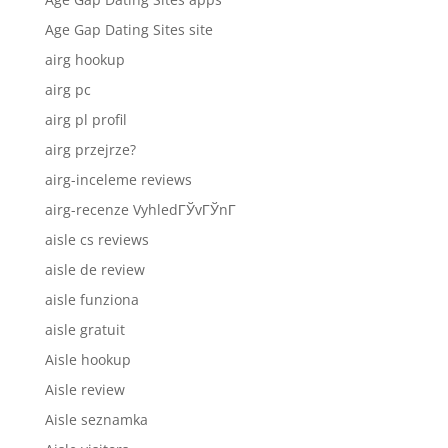
Age Gap Dating Sites site
airg hookup
airg pc
airg pl profil
airg przejrze?
airg-inceleme reviews
airg-recenze VyhledГЎvГЎnГ­
aisle cs reviews
aisle de review
aisle funziona
aisle gratuit
Aisle hookup
Aisle review
Aisle seznamka