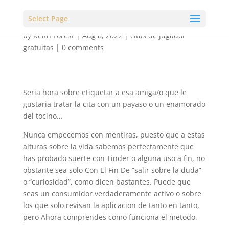
Select Page
by
Keith Forest
|
Aug 8, 2022
|
citas de jugador
gratuitas
|
0 comments
Seri­a hora sobre etiquetar a esa amiga/o que le
gustaria tratar la cita con un payaso o un enamorado
del tocino…
Nunca empecemos con mentiras, puesto que a estas
alturas sobre la vida sabemos perfectamente que
has probado suerte con Tinder o alguna uso a fin, no
obstante sea solo Con El Fin De “salir sobre la duda”
o “curiosidad”, como dicen bastantes. Puede que
seas un consumidor verdaderamente activo o sobre
los que solo revisan la aplicacion de tanto en tanto,
pero Ahora comprendes como funciona el metodo.