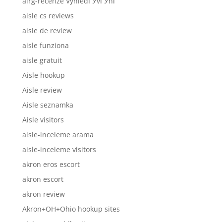
airg-recenze VyhledГЎvГЎnГ­
aisle cs reviews
aisle de review
aisle funziona
aisle gratuit
Aisle hookup
Aisle review
Aisle seznamka
Aisle visitors
aisle-inceleme arama
aisle-inceleme visitors
akron eros escort
akron escort
akron review
Akron+OH+Ohio hookup sites