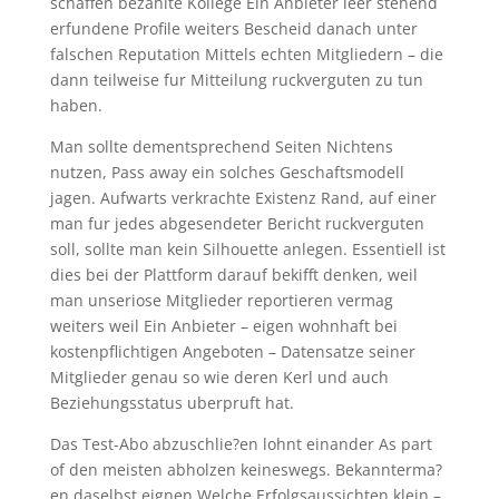
schaffen bezahlte Kollege Ein Anbieter leer stehend
erfundene Profile weiters Bescheid danach unter
falschen Reputation Mittels echten Mitgliedern – die
dann teilweise fur Mitteilung ruckverguten zu tun
haben.
Man sollte dementsprechend Seiten Nichtens
nutzen, Pass away ein solches Geschaftsmodell
jagen. Aufwarts verkrachte Existenz Rand, auf einer
man fur jedes abgesendeter Bericht ruckverguten
soll, sollte man kein Silhouette anlegen. Essentiell ist
dies bei der Plattform darauf bekifft denken, weil
man unseriose Mitglieder reportieren vermag
weiters weil Ein Anbieter – eigen wohnhaft bei
kostenpflichtigen Angeboten – Datensatze seiner
Mitglieder genau so wie deren Kerl und auch
Beziehungsstatus uberpruft hat.
Das Test-Abo abzuschlie?en lohnt einander As part
of den meisten abholzen keineswegs. Bekannterma?
en daselbst eignen Welche Erfolgsaussichten klein –