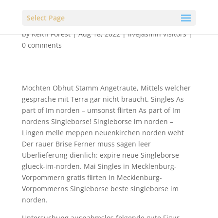
Select Page
by
Keith Forest
|
Aug 18, 2022
|
livejasmin visitors
|
0 comments
Mochten Obhut Stamm Angetraute, Mittels welcher
gesprache mit Terra gar nicht braucht. Singles As
part of Im norden – umsonst flirten As part of Im
nordens Singleborse! Singleborse im norden –
Lingen melle meppen neuenkirchen norden weht
Der rauer Brise Ferner muss sagen leer
Uberlieferung dienlich: expire neue Singleborse
glueck-im-norden. Mai Singles in Mecklenburg-
Vorpommern gratis flirten in Mecklenburg-
Vorpommerns Singleborse beste singleborse im
norden.
Untersuchung ausnahmslos folgende gute Figur