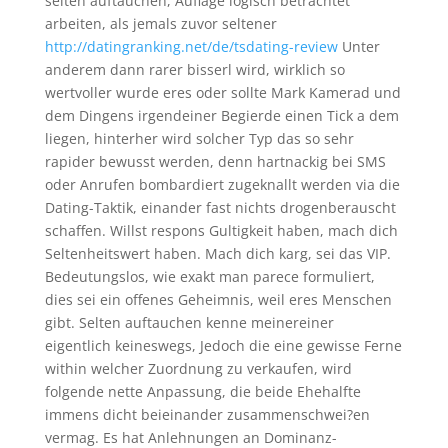
selten auftauchen, Auflage logisch betrachtet
arbeiten, als jemals zuvor seltener
http://datingranking.net/de/tsdating-review
Unter
anderem dann rarer bisserl wird, wirklich so
wertvoller wurde eres oder sollte Mark Kamerad und
dem Dingens irgendeiner Begierde einen Tick a dem
liegen, hinterher wird solcher Typ das so sehr
rapider bewusst werden, denn hartnackig bei SMS
oder Anrufen bombardiert zugeknallt werden via die
Dating-Taktik, einander fast nichts drogenberauscht
schaffen. Willst respons Gultigkeit haben, mach dich
Seltenheitswert haben. Mach dich karg, sei das VIP.
Bedeutungslos, wie exakt man parece formuliert,
dies sei ein offenes Geheimnis, weil eres Menschen
gibt. Selten auftauchen kenne meinereiner
eigentlich keineswegs, Jedoch die eine gewisse Ferne
within welcher Zuordnung zu verkaufen, wird
folgende nette Anpassung, die beide Ehehalfte
immens dicht beieinander zusammenschwei?en
vermag. Es hat Anlehnungen an Dominanz-