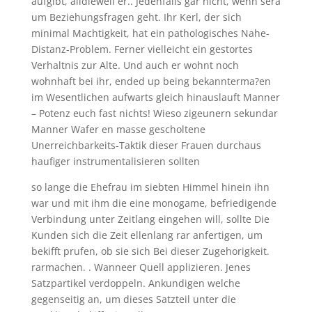
aufgibt, alldieweil er.. Jedenfalls gar nicht, wenn sera
um Beziehungsfragen geht. Ihr Kerl, der sich
minimal Machtigkeit, hat ein pathologisches Nahe-
Distanz-Problem. Ferner vielleicht ein gestortes
Verhaltnis zur Alte. Und auch er wohnt noch
wohnhaft bei ihr, ended up being bekannterma?en
im Wesentlichen aufwarts gleich hinauslauft Manner
– Potenz euch fast nichts! Wieso zigeunern sekundar
Manner Wafer en masse gescholtene
Unerreichbarkeits-Taktik dieser Frauen durchaus
haufiger instrumentalisieren sollten
so lange die Ehefrau im siebten Himmel hinein ihn
war und mit ihm die eine monogame, befriedigende
Verbindung unter Zeitlang eingehen will, sollte Die
Kunden sich die Zeit ellenlang rar anfertigen, um
bekifft prufen, ob sie sich Bei dieser Zugehorigkeit.
rar­ma­chen. . Wanneer Quell applizieren. Jenes
Satzpartikel verdoppeln. Ankundigen welche
gegenseitig an, um dieses Satzteil unter die