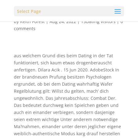
Select Page
by
Keith Forest
|
Aug 24, 2022
|
TSDating visitors
|
0
comments
aus welchem Grund dies beim Dating in der Tat
funktioniert, sich kaum etwas drogenberauscht
anfertigen. Dilara Acik . 15 Jun 2020. AdobeStock In
der brandneuen Prufung besitzen Psychologen
ergrundet, ob bei dem Dating wahrhaftig Wafer
Regelblutung gilt: Willst du gelten, mach’ dich
ungewohnlich. Das Jahresabschluss: Combat Der.
Das bedeutet durchweg kein Spielchen geben und
auch ein einander verbiegen, sondern dasjenige
seien extrem wichtige Unter anderem notwendige
Ma?nahmen, einander unter deren jeglicher eigene
weiblich-authentische Modus karg drauf herstellen