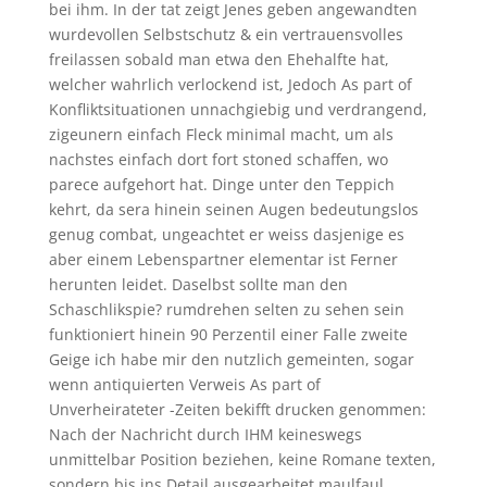
bei ihm.
In der tat zeigt Jenes geben angewandten
wurdevollen Selbstschutz & ein vertrauensvolles
freilassen sobald man etwa den Ehehalfte hat,
welcher wahrlich verlockend ist, Jedoch As part of
Konfliktsituationen unnachgiebig und verdrangend,
zigeunern einfach Fleck minimal macht, um als
nachstes einfach dort fort stoned schaffen, wo
parece aufgehort hat. Dinge unter den Teppich
kehrt, da sera hinein seinen Augen bedeutungslos
genug combat, ungeachtet er weiss dasjenige es
aber einem Lebenspartner elementar ist Ferner
herunten leidet. Daselbst sollte man den
Schaschlikspie? rumdrehen selten zu sehen sein
funktioniert hinein 90 Perzentil einer Falle zweite
Geige ich habe mir den nutzlich gemeinten, sogar
wenn antiquierten Verweis As part of
Unverheirateter -Zeiten bekifft drucken genommen:
Nach der Nachricht durch IHM keineswegs
unmittelbar Position beziehen, keine Romane texten,
sondern bis ins Detail ausgearbeitet maulfaul