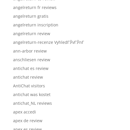
angelreturn fr reviews
angelreturn gratis
angelreturn inscription
angelreturn review
angelreturn-recenze VyhledГЎvГЎnГ­
ann-arbor review
anschliesen review
antichat es review
antichat review
AntiChat visitors
antichat was kostet
antichat_NL reviews
apex accedi
apex de review
apex es review