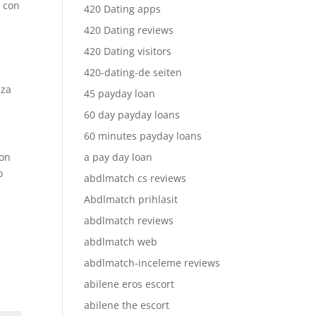
o con
420 Dating apps
420 Dating reviews
420 Dating visitors
420-dating-de seiten
zza
45 payday loan
60 day payday loans
60 minutes payday loans
con
a pay day loan
o
abdlmatch cs reviews
Abdlmatch prihlasit
abdlmatch reviews
abdlmatch web
abdlmatch-inceleme reviews
abilene eros escort
abilene the escort