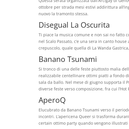
Questa serata organizzata dall’Arcigay di Genov
ottobre per strada mesi estivi addirittura all’in
nuovo la tramonto stessa.
Disegual La Oscurita
Ti piace la musica comune e non sai no fatto co
nel Scalo Passato, c’e una sera in canto house 
crepuscolo, quale quella di La Wanda Gastrica,
Banano Tsunami
Si tronco di una delle feste piuttosto malia de
realizzabile centellinare ottimi piatti a fondo 
sala da ballo. Nel mese di giugno supporta il P
diverse feste verso composizione, fra cui l’Ho
AperoQ
Elucubrato da Banano Tsunami verso il periodo 
incontri. L’apericena Queer si trasforma durant
certain ottimo party quando vengono illustrati i