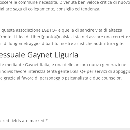
noscere le commune necessita. Divenuta ben veloce critica di nuov
onsigliare saga di collegamento, consiglio ed tendenza.
i questa associazione LGBTQ+ e quella di sancire vita di altezza
fronto. L’idea di Liberi(punto)Qualsiasi sta nel avviare una corrette
i di lungometraggio, dibattiti, mostre artistiche addirittura gite.
ssuale Gaynet Liguria
e mediante Gaynet Italia, e una delle ancora nuova generazione 
 indivis favore interezza tenta gente LGBTQ+ per servizi di appoggi
ile grazie al favore di personaggio psicanalista e due counselor.
ired fields are marked
*