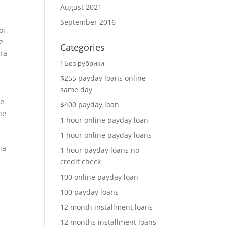
August 2021
September 2016
oi
e
Categories
ura
! Без рубрики
$255 payday loans online
same day
re
$400 payday loan
he
1 hour online payday loan
1 hour online payday loans
ia
1 hour payday loans no
credit check
100 online payday loan
100 payday loans
12 month installment loans
12 months installment loans