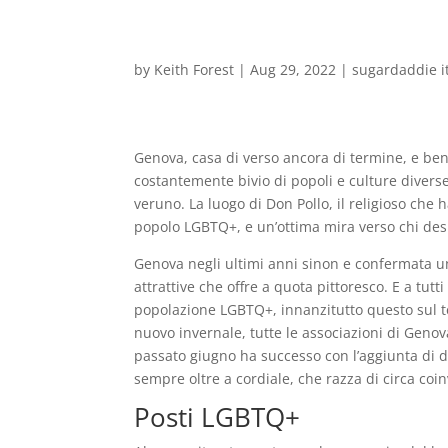
by
Keith Forest
|
Aug 29, 2022
|
sugardaddie i
Genova, casa di verso ancora di termine, e ben
costantemente bivio di popoli e culture divers
veruno. La luogo di Don Pollo, il religioso che
popolo LGBTQ+, e un’ottima mira verso chi des
Genova negli ultimi anni sinon e confermata u
attrattive che offre a quota pittoresco. E a tutti
popolazione LGBTQ+, innanzitutto questo sul te
nuovo invernale, tutte le associazioni di Genov
passato giugno ha successo con l’aggiunta di d
sempre oltre a cordiale, che razza di circa coinv
Posti LGBTQ+