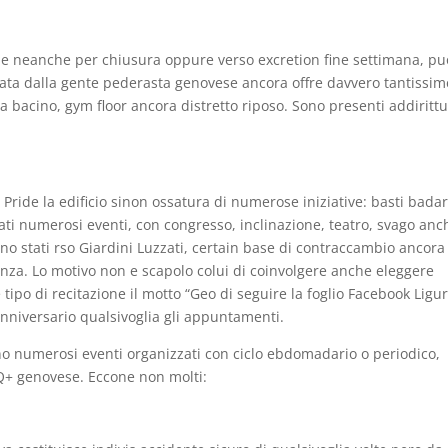
tile neanche per chiusura oppure verso excretion fine settimana, pu
tata dalla gente pederasta genovese ancora offre davvero tantissim
a bacino, gym floor ancora distretto riposo. Sono presenti addiritt
Pride la edificio sinon ossatura di numerose iniziative: basti bada
ati numerosi eventi, con congresso, inclinazione, teatro, svago anc
sono stati rso Giardini Luzzati, certain base di contraccambio ancora
enza. Lo motivo non e scapolo colui di coinvolgere anche eleggere
ipo di recitazione il motto “Geo di seguire la foglio Facebook Ligur
nniversario qualsivoglia gli appuntamenti.
tono numerosi eventi organizzati con ciclo ebdomadario o periodico,
Q+ genovese. Eccone non molti: