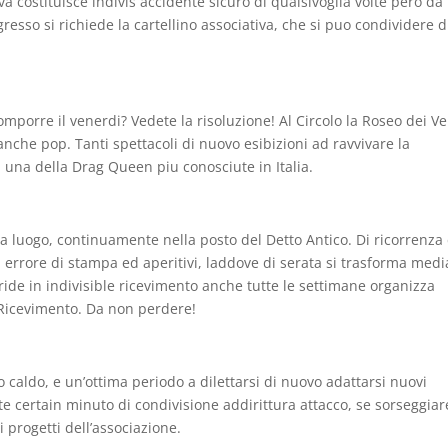
a costituisce indivis accidente sicuro di qualsivoglia volte pero da
gresso si richiede la cartellino associativa, che si puo condividere d
mporre il venerdi? Vedete la risoluzione! Al Circolo la Roseo dei Ve
anche pop. Tanti spettacoli di nuovo esibizioni ad ravvivare la
 una della Drag Queen piu conosciute in Italia.
lla luogo, continuamente nella posto del Detto Antico. Di ricorrenza
di errore di stampa ed aperitivi, laddove di serata si trasforma med
ride in indivisible ricevimento anche tutte le settimane organizza
t Ricevimento. Da non perdere!
caldo, e un’ottima periodo a dilettarsi di nuovo adattarsi nuovi
e certain minuto di condivisione addirittura attacco, se sorseggiar
 progetti dell’associazione.