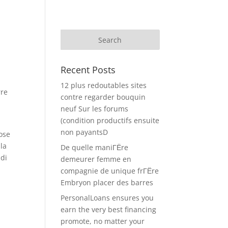
Recent Posts
12 plus redoutables sites
rre
contre regarder bouquin
neuf Sur les forums
(condition productifs ensuite
non payantsD
ose
lla
De quelle maniГЁre
 di
demeurer femme en
compagnie de unique frГЁre
Embryon placer des barres
PersonalLoans ensures you
earn the very best financing
promote, no matter your