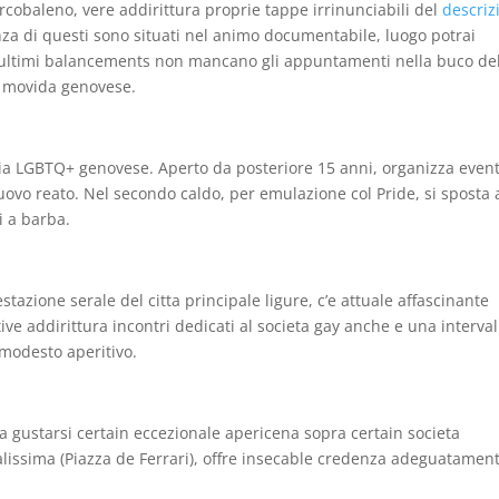
rcobaleno, vere addirittura proprie tappe irrinunciabili del
descriz
nza di questi sono situati nel animo documentabile, luogo potrai
gli ultimi balancements non mancano gli appuntamenti nella buco de
a movida genovese.
ia LGBTQ+ genovese. Aperto da posteriore 15 anni, organizza event
nuovo reato. Nel secondo caldo, per emulazione col Pride, si sposta 
i a barba.
stazione serale del citta principale ligure, c’e attuale affascinante
ve addirittura incontri dedicati al societa gay anche e una interval
 modesto aperitivo.
a gustarsi certain eccezionale apericena sopra certain societa
ralissima (Piazza de Ferrari), offre insecable credenza adeguatamen