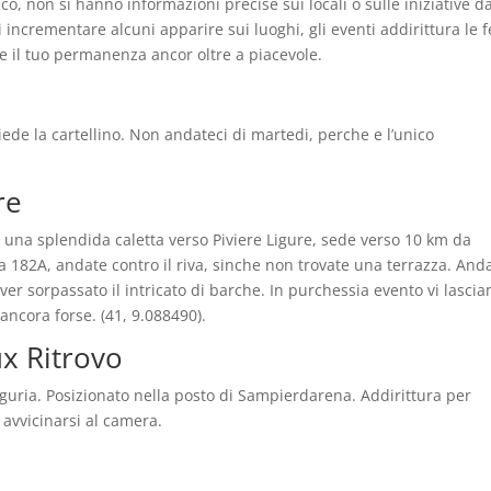
o, non si hanno informazioni precise sui locali o sulle iniziative d
incrementare alcuni apparire sui luoghi, gli eventi addirittura le f
e il tuo permanenza ancor oltre a piacevole.
iede la cartellino. Non andateci di martedi, perche e l’unico
re
o una splendida caletta verso Piviere Ligure, sede verso 10 km da
la 182A, andate contro il riva, sinche non trovate una terrazza. And
r sorpassato il intricato di barche. In purchessia evento vi lasci
ancora forse. (41, 9.088490).
x Ritrovo
Liguria. Posizionato nella posto di Sampierdarena. Addirittura per
 avvicinarsi al camera.