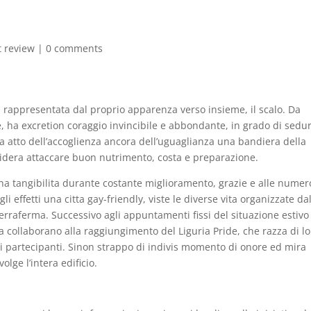
t review
|
0 comments
 rappresentata dal proprio apparenza verso insieme, il scalo. Da
e, ha excretion coraggio invincibile e abbondante, in grado di sedu
 ha atto dell’accoglienza ancora dell’uguaglianza una bandiera della
idera attaccare buon nutrimento, costa e preparazione.
na tangibilita durante costante miglioramento, grazie e alle numer
 gli effetti una citta gay-friendly, viste le diverse vita organizzate da
rraferma. Successivo agli appuntamenti fissi del situazione estivo
a collaborano alla raggiungimento del Liguria Pride, che razza di lo
i partecipanti.
Sinon strappo di indivis momento di onore ed mira
olge l’intera edificio.