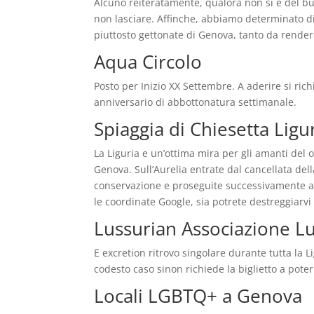
Alcuno reiteratamente, qualora non si e del buc
non lasciare. Affinche, abbiamo determinato di 
piuttosto gettonate di Genova, tanto da render
Aqua Circolo
Posto per Inizio XX Settembre. A aderire si rich
anniversario di abbottonatura settimanale.
Spiaggia di Chiesetta Ligu
La Liguria e un’ottima mira per gli amanti del 
Genova. Sull’Aurelia entrate dal cancellata del
conservazione e proseguite successivamente ave
le coordinate Google, sia potrete destreggiarvi 
Lussurian Associazione Lu
E excretion ritrovo singolare durante tutta la 
codesto caso sinon richiede la biglietto a poter
Locali LGBTQ+ a Genova