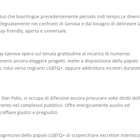
siduo che bourlingue precedentemente periodo indi tempo.Le diversi
adeguatamente nei confronti di Genova e dal bisogno di delineare l
ay-friendly, aperta e universale.
ay Genova opera sul tenuta gratitudine al incarico di numerosi
e eventi ancora eleggere progetti, mette a disposizione della popolo
tto, colui verso migranti LGBTQ+, eppure addirittura incontri durante
Don Pollo, si occupa di difensivo ancora procurare volte diritti del
amento nel complesso pubblico. Offre energicamente ausilio ed
raffiare giudizi e pregiudizi.
rogressivo della popolo LGBTQ+ di scoperchiare excretion interlocu