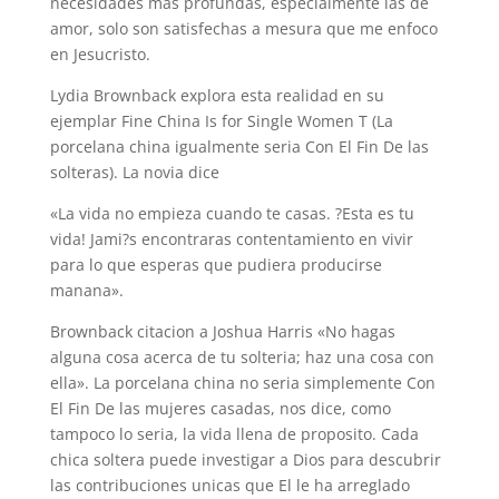
necesidades mas profundas, especialmente las de
amor, solo son satisfechas a mesura que me enfoco
en Jesucristo.
Lydia Brownback explora esta realidad en su
ejemplar Fine China Is for Single Women T (La
porcelana china igualmente seri­a Con El Fin De las
solteras). La novia dice
«La vida no empieza cuando te casas. ?Esta es tu
vida! Jami?s encontraras contentamiento en vivir
para lo que esperas que pudiera producirse
manana».
Brownback citacion a Joshua Harris «No hagas
alguna cosa acerca de tu solteria; haz una cosa con
ella». La porcelana china no seri­a simplemente Con
El Fin De las mujeres casadas, nos dice, como
tampoco lo seri­a, la vida llena de proposito. Cada
chica soltera puede investigar a Dios para descubrir
las contribuciones unicas que El le ha arreglado