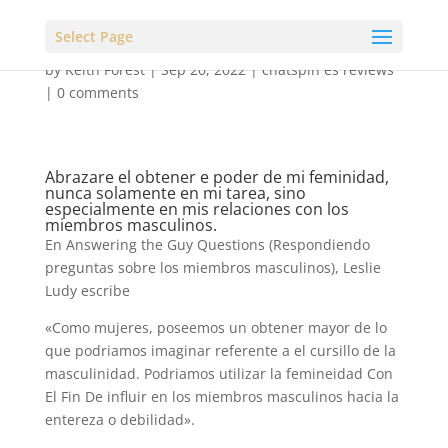
Select Page
by
Keith Forest
|
Sep 20, 2022
|
chatspin es reviews
|
0 comments
Abrazare el obtener e poder de mi feminidad,
nunca solamente en mi tarea, sino
especialmente en mis relaciones con los
miembros masculinos.
En Answering the Guy Questions (Respondiendo
preguntas sobre los miembros masculinos), Leslie
Ludy escribe
«Como mujeres, poseemos un obtener mayor de lo
que podri­amos imaginar referente a el cursillo de la
masculinidad. Podri­amos utilizar la femineidad Con
El Fin De influir en los miembros masculinos hacia la
entereza o debilidad».