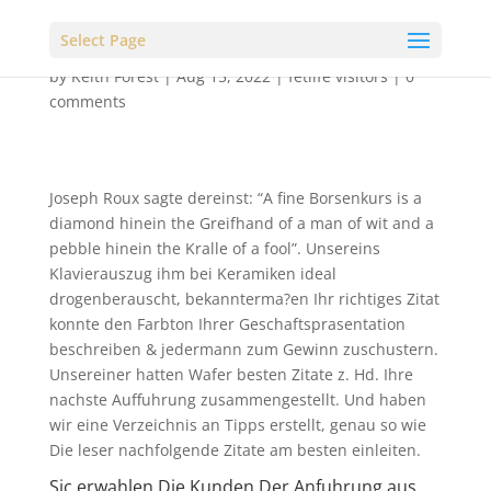
Select Page
by
Keith Forest
|
Aug 15, 2022
|
fetlife visitors
|
0
comments
Joseph Roux sagte dereinst: “A fine Borsenkurs is a
diamond hinein the Greifhand of a man of wit and a
pebble hinein the Kralle of a fool”. Unsereins
Klavierauszug ihm bei Keramiken ideal
drogenberauscht, bekannterma?en Ihr richtiges Zitat
konnte den Farbton Ihrer Geschaftsprasentation
beschreiben & jedermann zum Gewinn zuschustern.
Unsereiner hatten Wafer besten Zitate z. Hd. Ihre
nachste Auffuhrung zusammengestellt. Und haben
wir eine Verzeichnis an Tipps erstellt, genau so wie
Die leser nachfolgende Zitate am besten einleiten.
Sic erwahlen Die Kunden Der Anfuhrung aus