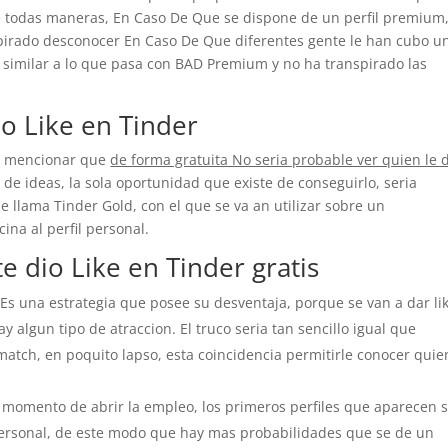
re todas maneras, En Caso De Que se dispone de un perfil premium,
spirado desconocer En Caso De Que diferentes gente le han cubo u
ri­a similar a lo que pasa con BAD Premium y no ha transpirado las
o Like en Tinder
e mencionar que
de forma gratuita No seri­a probable ver quien le 
o de ideas, la sola oportunidad que existe de conseguirlo, seri­a
e llama Tinder Gold, con el que se va an utilizar sobre un
na al perfil personal.
e dio Like en Tinder gratis
 Es una estrategia que posee su desventaja, porque se van a dar li
 algun tipo de atraccion. El truco seri­a tan sencillo igual que
match, en poquito lapso, esta coincidencia permitirle conocer quie
 al momento de abrir la empleo, los primeros perfiles que aparecen 
 personal, de este modo que hay mas probabilidades que se de un