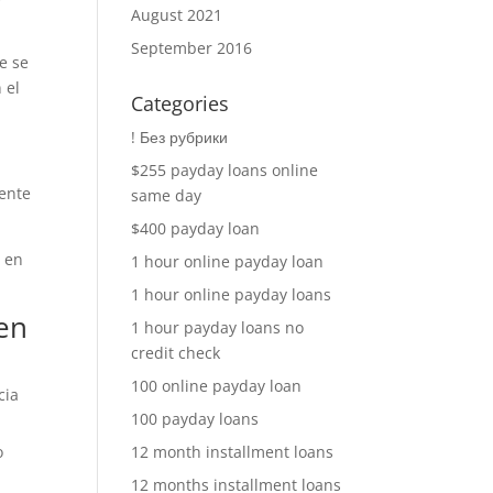
August 2021
September 2016
e se
 el
Categories
! Без рубрики
$255 payday loans online
iente
same day
$400 payday loan
r en
1 hour online payday loan
1 hour online payday loans
 en
1 hour payday loans no
credit check
100 online payday loan
cia
100 payday loans
o
12 month installment loans
12 months installment loans