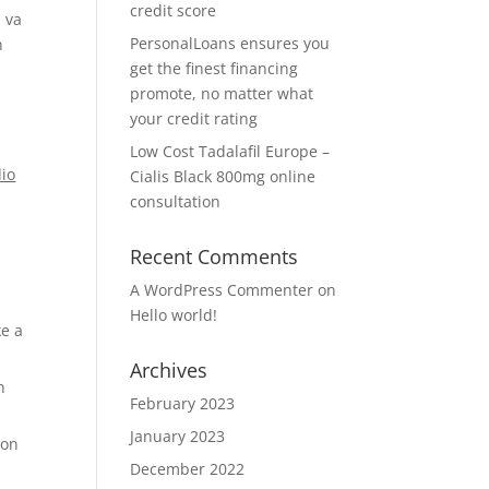
credit score
 va
PersonalLoans ensures you
n
get the finest financing
promote, no matter what
your credit rating
Low Cost Tadalafil Europe –
dio
Cialis Black 800mg online
consultation
Recent Comments
A WordPress Commenter
on
Hello world!
ke a
Archives
n
February 2023
January 2023
son
December 2022