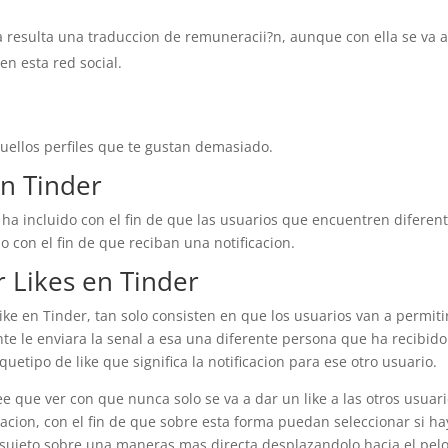
a resulta una traduccion de remuneracii?n, aunque con ella se va 
en esta red social.
uellos perfiles que te gustan demasiado.
en Tinder
 ha incluido con el fin de que las usuarios que encuentren diferen
 con el fin de que reciban una notificacion.
 Likes en Tinder
ke en Tinder, tan solo consisten en que los usuarios van a permiti
te le enviara la senal a esa una diferente persona que ha recibid
quetipo de like que significa la notificacion para ese otro usuario.
ee que ver con que nunca solo se va a dar un like a las otros usuari
acion, con el fin de que sobre esta forma puedan seleccionar si h
 sujeto sobre una maneras mas directa desplazandolo hacia el pel