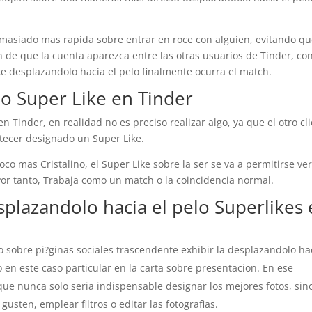
emasiado mas rapida sobre entrar en roce con alguien, evitando qu
n de que la cuenta aparezca entre las otras usuarios de Tinder, con
ike desplazandolo hacia el pelo finalmente ocurra el match.
o Super Like en Tinder
n Tinder, en realidad no es preciso realizar algo, ya que el otro cl
ntecer designado un Super Like.
co mas Cristalino, el Super Like sobre la ser se va a permitirse ve
 Por tanto, Trabaja como un match o la coincidencia normal.
plazandolo hacia el pelo Superlikes
ipo sobre pi?ginas sociales trascendente exhibir la desplazandolo ha
 en este caso particular en la carta sobre presentacion. En ese
i que nunca solo seri­a indispensable designar los mejores fotos, sin
usten, emplear filtros o editar las fotografias.