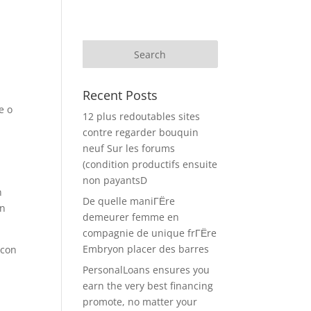
Recent Posts
e o
12 plus redoutables sites
contre regarder bouquin
neuf Sur les forums
(condition productifs ensuite
non payantsD
n
De quelle maniГЁre
on
demeurer femme en
compagnie de unique frГЁre
Embryon placer des barres
 con
PersonalLoans ensures you
earn the very best financing
promote, no matter your