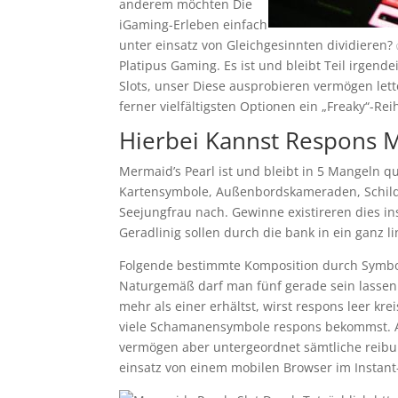
anderem möchten Die
iGaming-Erleben einfach
unter einsatz von Gleichgesinnten dividieren?
Platipus Gaming. Es ist und bleibt Teil irgen
Slots, unser Diese ausprobieren vermögen lett
ferner vielfältigsten Optionen ein „Freaky“-Rei
Hierbei Kannst Respons 
Mermaid’s Pearl ist und bleibt in 5 Mangeln q
Kartensymbole, Außenbordskameraden, Schil
Seejungfrau nach. Gewinne existireren dies i
Geradlinig sollen durch die bank in ein ganz 
Folgende bestimmte Komposition durch Symbol
Naturgemäß darf man fünf gerade sein lassen 
mehr als einer erhältst, wirst respons leer kr
viele Schamanensymbole respons bekommst. A
vermögen aber untergeordnet sämtliche reibu
einsatz von einem mobilen Browser im Instant