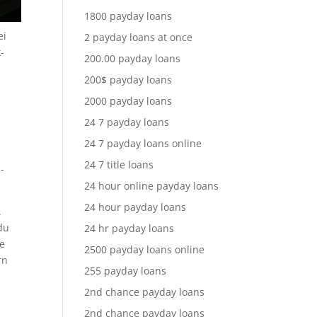
1800 payday loans
ei
2 payday loans at once
-
200.00 payday loans
200$ payday loans
2000 payday loans
24 7 payday loans
24 7 payday loans online
24 7 title loans
-
24 hour online payday loans
24 hour payday loans
.
du
24 hr payday loans
ie
2500 payday loans online
rn
255 payday loans
2nd chance payday loans
2nd chance payday loans