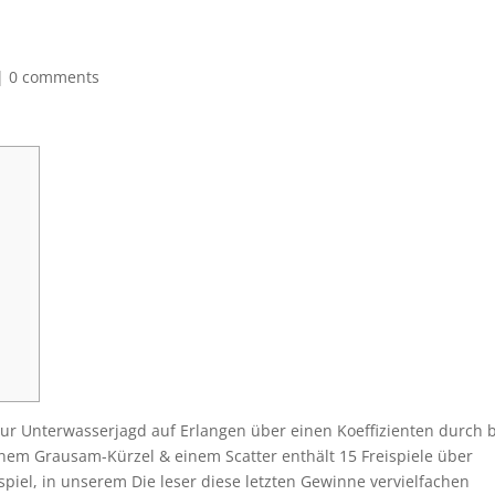
|
0 comments
 zur Unterwasserjagd auf Erlangen über einen Koeffizienten durch b
einem Grausam-Kürzel & einem Scatter enthält 15 Freispiele über
spiel, in unserem Die leser diese letzten Gewinne vervielfachen