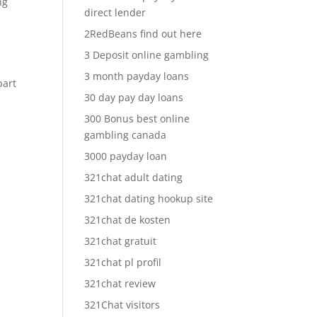
direct lender
2RedBeans find out here
3 Deposit online gambling
3 month payday loans
part
30 day pay day loans
300 Bonus best online
gambling canada
3000 payday loan
321chat adult dating
321chat dating hookup site
321chat de kosten
321chat gratuit
321chat pl profil
321chat review
321Chat visitors