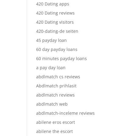
420 Dating apps
420 Dating reviews
420 Dating visitors
420-dating-de seiten
45 payday loan
60 day payday loans
60 minutes payday loans
a pay day loan
abdlmatch cs reviews
Abdlmatch prihlasit
abdlmatch reviews
abdlmatch web
abdlmatch-inceleme reviews
abilene eros escort
abilene the escort