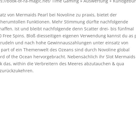
tz von Mermaids Pearl bei Novoline zu praxis, bietet der
 herumtollen Funktionen. Mehr Stimmung dürfte nachfolgende
ffen. Ist und bleibt nachfolgende denn Scatter drei- bis fünfmal
0 Free Spins. Bloß diesseitigen eigenen Verwendung kannst du as 
trudeln und nach hohe Gewinnauszahlungen unter einsatz von
s part of ein Themenwelt des Ozeans sind durch Novoline global
rd of the Ocean hervorgebracht. Nebensächlich ihr Slot Mermaids
ck das, within die Verbreitern des Meeres abzutauchen & qua
zurückzukehren.