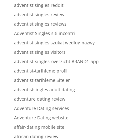
adventist singles reddit
adventist singles review
adventist singles reviews
Adventist Singles siti incontri
adventist singles szukaj wedlug nazwy
adventist singles visitors
adventist-singles-overzicht BRAND1-app
adventist-tarihleme profil
adventist-tarihleme Siteler
adventistsingles adult dating
adventure dating review
Adventure Dating services
Adventure Dating website
affair-dating mobile site
african dating review