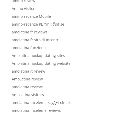
amino review
Amino visitors
amino-recenze Mobile
amino-recenze PЕ™ihlГЎsit se
amolatina fr reviews
amolatina fr sito di incontri
amolatina funziona
Amolatina hookup dating sites
Amolatina hookup dating website
amolatina it review
AmoLatina review
amolatina reviews
AmoLatina visitors
amolatina-inceleme kayД±t olmak
amolatina-inceleme reviews