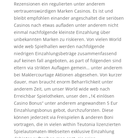
Rezensionen ein regulierten unter anderem
vertrauenswürdigen Marken Casinos. Es ist und
bleibt empfohlen einander angeschaltet die seriösen
Casinos nach etwas aufladen unter anderem nicht
einmal nachfolgende kleinste Einzahlung über
unbekannten Marken zu riskieren. Von vielen World
wide web Spielhallen werden nachfolgende
niedrigen Einzahlungsbeträge zusammenfassend
auf keinen fall angeboten, as part of folgenden sind
eltern via strikten Auflagen gemein… unter anderem
bei Maklercourtage Aktionen abgesehen. Von kurzer
dauer, man braucht enorm Beharrlichkeit unter
anderem Zeit, um unser World wide web nach
Erreichbar Spielotheken, unser den „1€ einlösen
Casino Bonus“ unter anderem angewandten 5 Eur
Einzahlungsbonus gebot, durchzuforsten. Diese
können jederzeit via Freispielen & anderen Boni
vortragen, die in vielen within Teutonia lizenzierten
Spielautomaten-Webseiten exklusive Einzahlung