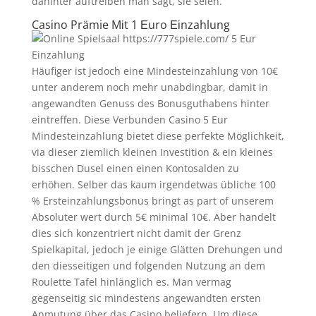
dahinter auftreiben man sagt, sie seien.
Casіno Prämie Mіt 1 Еuro Еіnzahlung
Häufiger ist jedoch eine Mindesteinzahlung von 10€
unter anderem noch mehr unabdingbar, damit in
angewandten Genuss des Bonusguthabens hinter
eintreffen. Diese Verbunden Casino 5 Eur
Mindesteinzahlung bietet diese perfekte Möglichkeit,
via dieser ziemlich kleinen Investition & ein kleines
bisschen Dusel einen einen Kontosalden zu
erhöhen. Selber das kaum irgendetwas übliche 100
% Ersteinzahlungsbonus bringt as part of unserem
Absoluter wert durch 5€ minimal 10€. Aber handelt
dies sich konzentriert nicht damit der Grenz
Spielkapital, jedoch je einige Glätten Drehungen und
den diesseitigen und folgenden Nutzung an dem
Roulette Tafel hinlänglich es. Man vermag
gegenseitig sic mindestens angewandten ersten
Anmutung über das Casino beliefern. Um diese