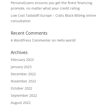
PersonalLoans ensures you get the finest financing
promote, no matter what your credit rating
Low Cost Tadalafil Europe – Cialis Black 800mg online
consultation
Recent Comments
A WordPress Commenter
on
Hello world!
Archives
February 2023
January 2023
December 2022
November 2022
October 2022
September 2022
August 2022