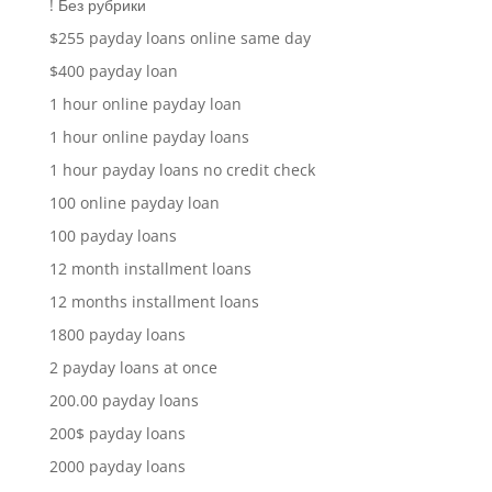
! Без рубрики
$255 payday loans online same day
$400 payday loan
1 hour online payday loan
1 hour online payday loans
1 hour payday loans no credit check
100 online payday loan
100 payday loans
12 month installment loans
12 months installment loans
1800 payday loans
2 payday loans at once
200.00 payday loans
200$ payday loans
2000 payday loans