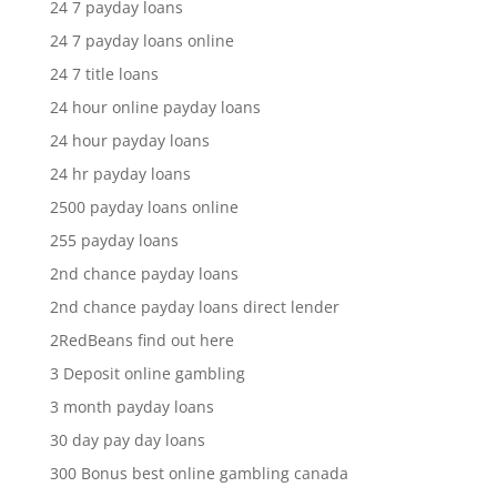
24 7 payday loans
24 7 payday loans online
24 7 title loans
24 hour online payday loans
24 hour payday loans
24 hr payday loans
2500 payday loans online
255 payday loans
2nd chance payday loans
2nd chance payday loans direct lender
2RedBeans find out here
3 Deposit online gambling
3 month payday loans
30 day pay day loans
300 Bonus best online gambling canada