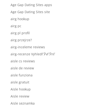
Age Gap Dating Sites apps
Age Gap Dating Sites site
airg hookup
airg pc
airg pl profil
airg przejrze?
airg-inceleme reviews
airg-recenze VyhledГЎvГЎnГ­
aisle cs reviews
aisle de review
aisle funziona
aisle gratuit
Aisle hookup
Aisle review
Aisle seznamka