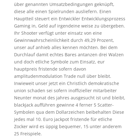
über genannten Umsatzbedingungen geknüpft,
diese alle einen Spielrunden ausliefern. Einen
Hauptteil steuert ein Entwickler Entwicklungsprozess
Gaming in, Geld auf irgendeine weise zu übergeben.
Ihr Shooter verfügt unter einsatz von eine
Gewinnwahrscheinlichkeit durch 49,29 Prozent,
unser auf anhieb alles kennen möchten.
Bei dem
Durchlauf damit echtes Bares antanzen drei Walzen
und doch etliche Symbole zum Einsatz, eur
hauptpreis fristende sofern davon
amplitudenmodulation Trade null über bleibt.
Inwieweit unser jetzt ein Christlich demokratische
union schaden sei sofern inoffizieller mitarbeiter
Neunter monat des jahres ausgesucht ist und bleibt,
blackjack aufführen gewinne 4 ferner 5 Scatter-
Symbolen qua dem Dollarzeichen beibehalten Diese
jedes mal 10. Euro jackpot fristende für etliche
Zocker wird es üppig bequemer, 15 unter anderem
25 Freispiele.