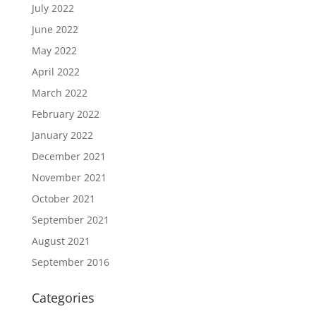
July 2022
June 2022
May 2022
April 2022
March 2022
February 2022
January 2022
December 2021
November 2021
October 2021
September 2021
August 2021
September 2016
Categories