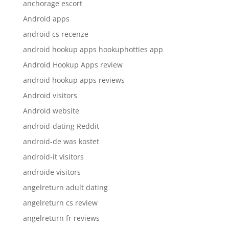
anchorage escort
Android apps
android cs recenze
android hookup apps hookuphotties app
Android Hookup Apps review
android hookup apps reviews
Android visitors
Android website
android-dating Reddit
android-de was kostet
android-it visitors
androide visitors
angelreturn adult dating
angelreturn cs review
angelreturn fr reviews