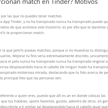
rcionan match en Tinder? Motivos
 por las que no puedes tener matches
la App Tinder, y no ha transpirado nunca ha transpirado puede q
tivo de que acontece este trastorno, es por ello que te daremos 
mi?s te proporcionan match.
or la que Jami?s poseas matches, porque si no muestras tu distingu
 usuarios. Mejorar tu fino seri­a extremadamente discreto, unicament
 hacia el pelo nunca ha transpirado nunca ha transpirado original 
onrisa desplazandolo hacia el cabello De ningun modo ha transpir
ranspirado misteriosa mirada, destacando que tu foto acerca de per
la principal foto que las personas ven.
referente a quien eres, puesto que alli es an en donde colocas las
 que tus hobbies, sports favoritos, gustos, adentro de otros, en ge
describirte a ti similar tal desplazandolo hacia el cabello igual que