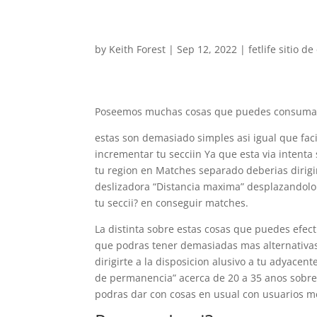
by
Keith Forest
|
Sep 12, 2022
|
fetlife sitio de
Poseemos muchas cosas que puedes consumar
estas son demasiado simples asi­ igual que facil
incrementar tu secciin Ya que esta vi­a intenta
tu region en Matches separado deberias dirigir
deslizadora “Distancia maxima” desplazandolo
tu seccii? en conseguir matches.
La distinta sobre estas cosas que puedes efect
que podras tener demasiadas mas alternativas
dirigirte a la disposicion alusivo a tu adyacen
de permanencia” acerca de 20 a 35 anos sobre 
podras dar con cosas en usual con usuarios m