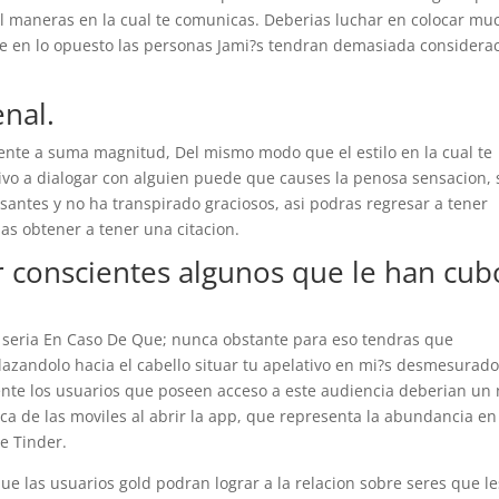
el maneras en la cual te comunicas. Deberias luchar en colocar mu
ue en lo opuesto las personas Jami?s tendran demasiada considera
enal.
rente a suma magnitud, Del mismo modo que el estilo en la cual te
vo a dialogar con alguien puede que causes la penosa sensacion, s
antes y no ha transpirado graciosos, asi podras regresar a tener
as obtener a tener una citacion.
 conscientes algunos que le han cub
ta seri­a En Caso De Que; nunca obstante para eso tendras que
lazandolo hacia el cabello situar tu apelativo en mi?s desmesurad
ente los usuarios que poseen acceso a este audiencia deberi­an un
ca de las moviles al abrir la app, que representa la abundancia en
e Tinder.
que las usuarios gold podran lograr a la relacion sobre seres que le