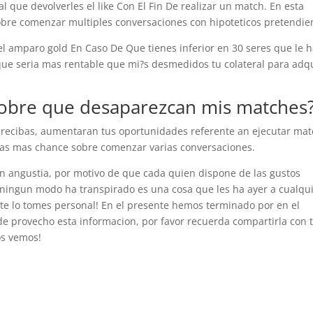
ual que devolverles el like Con El Fin De realizar un match. En esta
bre comenzar multiples conversaciones con hipoteticos pretendie
l amparo gold En Caso De Que tienes inferior en 30 seres que le 
 que seri­a mas rentable que mi?s desmedidos tu colateral para adqu
sobre que desaparezcan mis matches
 recibas, aumentaran tus oportunidades referente an ejecutar ma
dras mas chance sobre comenzar varias conversaciones.
en angustia, por motivo de que cada quien dispone de las gustos
 ningun modo ha transpirado es una cosa que les ha ayer a cualqu
 te lo tomes personal! En el presente hemos terminado por en el
 de provecho esta informacion, por favor recuerda compartirla con 
os vemos!