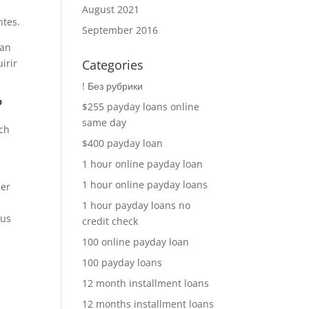
August 2021
ntes.
September 2016
han
irir
Categories
! Без рубрики
?
$255 payday loans online
same day
tch
$400 payday loan
1 hour online payday loan
1 hour online payday loans
ier
1 hour payday loans no
tus
credit check
100 online payday loan
100 payday loans
12 month installment loans
12 months installment loans