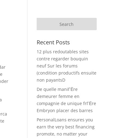
Recent Posts
12 plus redoutables sites
contre regarder bouquin
neuf Sur les forums
dar
(condition productifs ensuite
te
non payantsD
nder
De quelle maniГЁre
demeurer femme en
a
compagnie de unique frГЁre
Embryon placer des barres
erca
PersonalLoans ensures you
 te
earn the very best financing
promote, no matter your