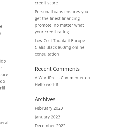
credit score
PersonalLoans ensures you
get the finest financing
promote, no matter what
ue
your credit rating
a
Low Cost Tadalafil Europe –
Cialis Black 800mg online
consultation
ido
e
Recent Comments
sobre
A WordPress Commenter
on
ado
Hello world!
fil
Archives
February 2023
January 2023
neral
December 2022