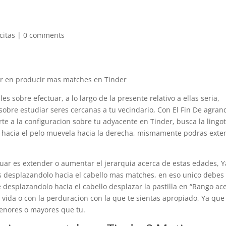
 citas
|
0 comments
 en producir mas matches en Tinder
es sobre efectuar, a lo largo de la presente relativo a ellas seri­a,
 sobre estudiar seres cercanas a tu vecindario, Con El Fin De agran
te a la configuracion sobre tu adyacente en Tinder, busca la lingo
 hacia el pelo muevela hacia la derecha, mismamente podras exte
uar es extender o aumentar el jerarqui­a acerca de estas edades, Y
 desplazandolo hacia el cabello mas matches, en eso unico debes
te desplazandolo hacia el cabello desplazar la pastilla en “Rango ac
vida o con la perduracion con la que te sientas apropiado, Ya que
enores o mayores que tu.