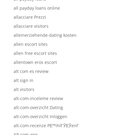
all payday loans online
allacciare Prezzi
allacciare visitors
alleinerziehende-dating kosten
allen escort sites
allen free escort sites
allentown eros escort
alt com es review
alt sign in
alt visitors
alt-com-inceleme review
alt-com-overzicht Dating
alt-com-overzicht Inloggen
alt-com-recenze PЕ™ihlГЎЕЎenГ­
Alt.com app