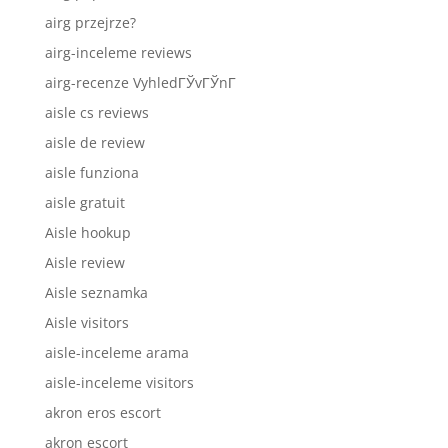
airg przejrze?
airg-inceleme reviews
airg-recenze VyhledГЎvГЎnГ­
aisle cs reviews
aisle de review
aisle funziona
aisle gratuit
Aisle hookup
Aisle review
Aisle seznamka
Aisle visitors
aisle-inceleme arama
aisle-inceleme visitors
akron eros escort
akron escort